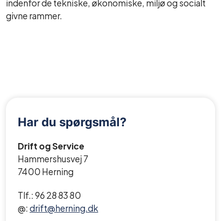
indenfor de tekniske, økonomiske, miljø og socialt
givne rammer.
Har du spørgsmål?
Drift og Service
Hammershusvej 7
7400 Herning
Tlf.: 96 28 83 80
@:
drift@herning.dk