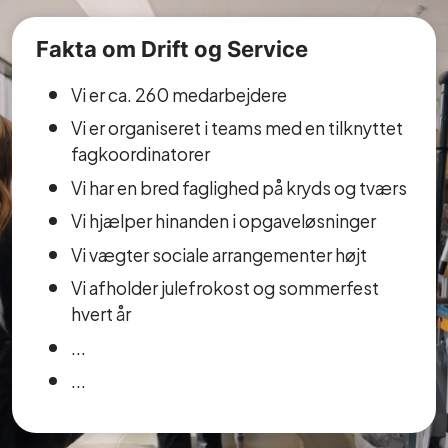
Fakta om Drift og Service
Vi er ca. 260 medarbejdere
Vi er organiseret i teams med en tilknyttet
fagkoordinatorer
Vi har en bred faglighed på kryds og tværs
Vi hjælper hinanden i opgaveløsninger
Vi vægter sociale arrangementer højt
Vi afholder julefrokost og sommerfest
hvert år
...
...